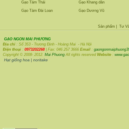
Gạo Tám Thái
Gạo Khang dân
Gạo Tám Đài Loan
Gạo Dương Vũ
Sản phẩm
|
Tư V
GẠO NGON MAI PHƯƠNG
Địa chỉ
: Số 353 - Trương Định - Hoàng Mai - Hà Nội
Điện thoại
:
0973202268
| Fax: 046 257 3666
Email
:
gaongonmaiphuong3
Copyright © 2008- 2012.
Mai Phuong
All rights reserved
Website
:
www.gao
Hạt giống hoa
|
noritake