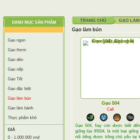
TRANG CHỦ
GẠO LÀM
DANH MỤC SẢN PHẨM
Gạo làm bún
Gạo ngon
Gạo thơm
Gạo dẻo
Gạo nếp
Gạo Tết
Gạo đặc biệt
Gạo làm bún
Gạo 504
Gạo làm bánh
Call
Thực phẩm khô
Gạo 504, hay còn được biết đến
GIÁ
giống lúa IR504, là một loại giống 
nổi tiếng được trồng chủ yếu tại 
0 - 1.000.000 vnđ