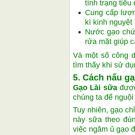
tình trạng tiể
Cung cấp lượn
kì kinh nguyệt
Nước gạo chứ
rửa mặt giúp c
Và một số công d
tìm thấy khi sử d
5. Cách nấu gạ
Gạo Lài sữa
được
chúng ta để nguội
Tuy nhiên, gạo ch
này sữa theo đún
việc ngâm ủ gạo đ