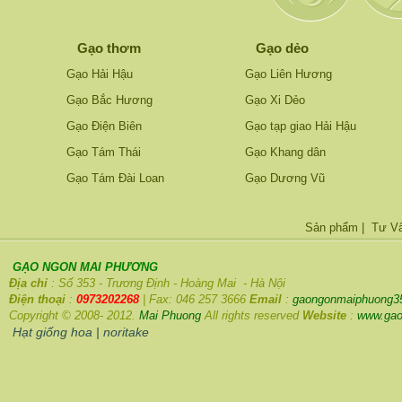
Gạo thơm
Gạo dẻo
Gạo Hải Hậu
Gạo Liên Hương
Gạo Bắc Hương
Gạo Xi Dẻo
Gạo Điện Biên
Gạo tạp giao Hải Hậu
Gạo Tám Thái
Gạo Khang dân
Gạo Tám Đài Loan
Gạo Dương Vũ
Sản phẩm
|
Tư V
GẠO NGON MAI PHƯƠNG
Địa chỉ
: Số 353 - Trương Định - Hoàng Mai - Hà Nội
Điện thoại
:
0973202268
| Fax: 046 257 3666
Email
:
gaongonmaiphuong3
Copyright © 2008- 2012.
Mai Phuong
All rights reserved
Website
:
www.gao
Hạt giống hoa
|
noritake