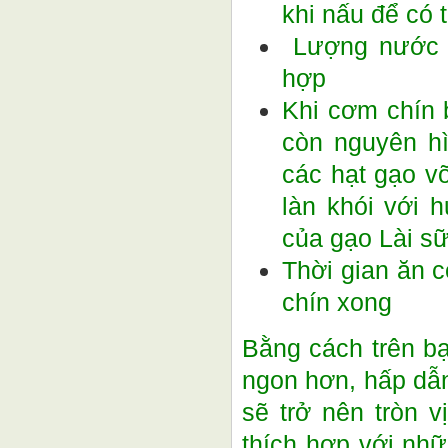
khi nấu để có
Lượng nước v
hợp
Khi cơm chín 
còn nguyên h
các hạt gạo vỡ
làn khói với
của gạo Lài s
Thời gian ăn 
chín xong
Bằng cách trên b
ngon hơn, hấp dẫ
sẽ trở nên tròn 
thích hợp với nhữ